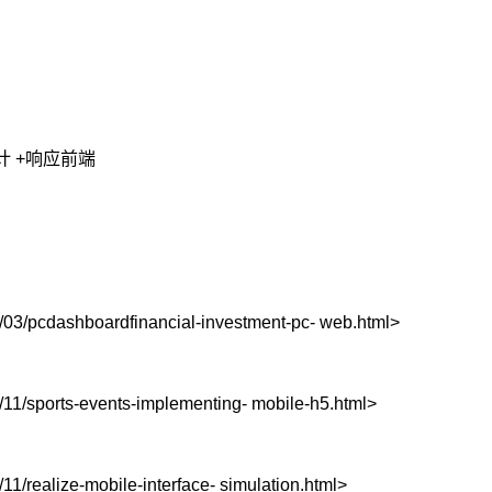
计 +响应前端
6/03/pcdashboardfinancial-investment-pc- web.html>
/11/sports-events-implementing- mobile-h5.html>
11/realize-mobile-interface- simulation.html>