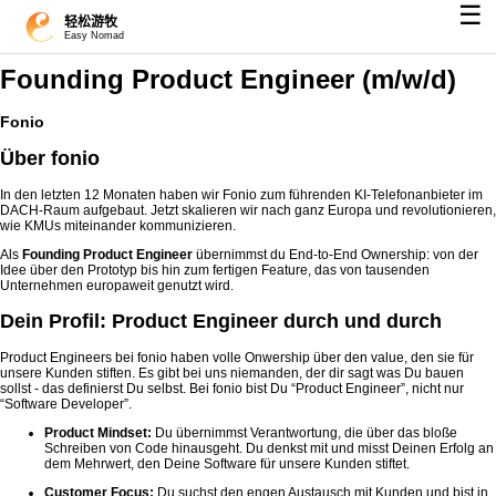
☰
轻松游牧
Easy Nomad
Founding Product Engineer (m/w/d)
Fonio
Über fonio
In den letzten 12 Monaten haben wir Fonio zum führenden KI-Telefonanbieter im
DACH-Raum aufgebaut. Jetzt skalieren wir nach ganz Europa und revolutionieren,
wie KMUs miteinander kommunizieren.
Als
Founding Product Engineer
übernimmst du End-to-End Ownership: von der
Idee über den Prototyp bis hin zum fertigen Feature, das von tausenden
Unternehmen europaweit genutzt wird.
Dein Profil: Product Engineer durch und durch
Product Engineers bei fonio haben volle Onwership über den value, den sie für
unsere Kunden stiften. Es gibt bei uns niemanden, der dir sagt was Du bauen
sollst - das definierst Du selbst. Bei fonio bist Du “Product Engineer”, nicht nur
“Software Developer”.
Product Mindset:
Du übernimmst Verantwortung, die über das bloße
Schreiben von Code hinausgeht. Du denkst mit und misst Deinen Erfolg an
dem Mehrwert, den Deine Software für unsere Kunden stiftet.
Customer Focus:
Du suchst den engen Austausch mit Kunden und bist in