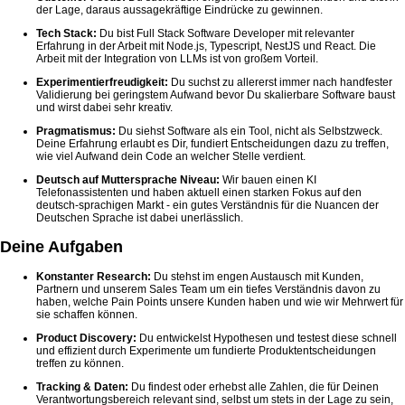
der Lage, daraus aussagekräftige Eindrücke zu gewinnen.
Tech Stack:
Du bist Full Stack Software Developer mit relevanter
Erfahrung in der Arbeit mit Node.js, Typescript, NestJS und React. Die
Arbeit mit der Integration von LLMs ist von großem Vorteil.
Experimentierfreudigkeit:
Du suchst zu allererst immer nach handfester
Validierung bei geringstem Aufwand bevor Du skalierbare Software baust
und wirst dabei sehr kreativ.
Pragmatismus:
Du siehst Software als ein Tool, nicht als Selbstzweck.
Deine Erfahrung erlaubt es Dir, fundiert Entscheidungen dazu zu treffen,
wie viel Aufwand dein Code an welcher Stelle verdient.
Deutsch auf Muttersprache Niveau:
Wir bauen einen KI
Telefonassistenten und haben aktuell einen starken Fokus auf den
deutsch-sprachigen Markt - ein gutes Verständnis für die Nuancen der
Deutschen Sprache ist dabei unerlässlich.
Deine Aufgaben
Konstanter Research:
Du stehst im engen Austausch mit Kunden,
Partnern und unserem Sales Team um ein tiefes Verständnis davon zu
haben, welche Pain Points unsere Kunden haben und wie wir Mehrwert für
sie schaffen können.
Product Discovery:
Du entwickelst Hypothesen und testest diese schnell
und effizient durch Experimente um fundierte Produktentscheidungen
treffen zu können.
Tracking & Daten:
Du findest oder erhebst alle Zahlen, die für Deinen
Verantwortungsbereich relevant sind, selbst um stets in der Lage zu sein,