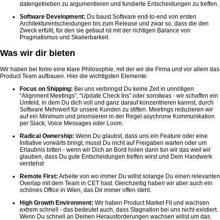
datengetrieben zu argumentieren und fundierte Entscheidungen zu treffen.
Software Development:
Du baust Software end-to-end von ersten
Architekturentscheidungen bis zum Release und zwar so, dass die den
Zweck erfüllt, für den sie gebaut ist mit der richtigen Balance von
Pragmatismus und Skalierbarkeit.
Was wir dir bieten
Wir haben bei fonio eine klare Philosophie, mit der wir die Firma und vor allem das
Product Team aufbauen. Hier die wichtigsten Elemente:
Focus on Shipping:
Bei uns verbringst Du keine Zeit in unnötigen
“Alignment Meetings”, “Update Check Ins” oder sonstwas - wir schaffen ein
Umfeld, in dem Du dich voll und ganz darauf konzentrieren kannst, durch
Software Mehrwert für unsere Kunden zu stiften. Meetings reduzieren wir
auf ein Minimum und priorisieren in der Regel asychrone Kommunikation
per Slack, Voice Messages oder Loom.
Radical Ownership:
Wenn Du glaubst, dass uns ein Feature oder eine
Initiative vorwärts bringt, musst Du nicht auf Freigaben warten oder um
Erlaubnis bitten - wenn wir Dich an Bord holen dann tun wir das weil wir
glauben, dass Du gute Entscheidungen treffen wirst und Dein Handwerk
verstehst
Remote First:
Arbeite von wo immer Du willst solange Du einen relevanten
Overlap mit dem Team in CET hast. Gleichzeitig haben wir aber auch ein
schönes Office in Wien, das Dir immer offen steht.
High Growth Environment:
Wir haben Product Market Fit und wachsen
extrem schnell - das bedeutet auch, dass Stagnation bei uns nicht existiert.
Wenn Du schnell an Deinen Herausforderungen wachsen willst um das