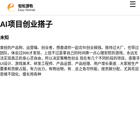
☰
轻松游牧
Easy Nomad
AI项目创业搭子
未知
曾经的产品狗、运营喵、创业者，想邀请你一起合伙创业搞钱。我待过大厂，也带过
团队，体会过996才发现，上班不过是拿自己的时间换一点心理安慰的游戏，永远无
法实现真正的身心灵自由，所以决定策略性创业 现在有几个不同阶段的项目，亟需寻
UI设计、游戏美术、研发工程师、产品运营、产品经理、用户增长渠道…大家按生产
要素和贡献占股，有力出力，有物出物，有…总之各尽所能，按贡献分配，尤其欢迎
思维不固化，擅长用各种