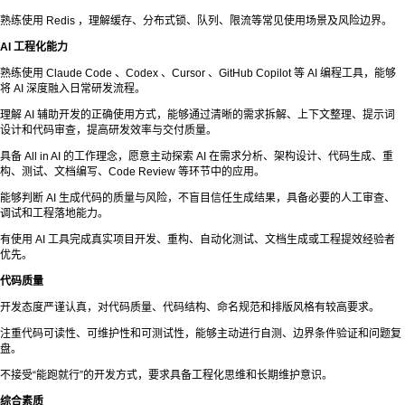
熟练使用 Redis ，理解缓存、分布式锁、队列、限流等常见使用场景及风险边界。
AI 工程化能力
熟练使用 Claude Code 、Codex 、Cursor 、GitHub Copilot 等 AI 编程工具，能够
将 AI 深度融入日常研发流程。
理解 AI 辅助开发的正确使用方式，能够通过清晰的需求拆解、上下文整理、提示词
设计和代码审查，提高研发效率与交付质量。
具备 All in AI 的工作理念，愿意主动探索 AI 在需求分析、架构设计、代码生成、重
构、测试、文档编写、Code Review 等环节中的应用。
能够判断 AI 生成代码的质量与风险，不盲目信任生成结果，具备必要的人工审查、
调试和工程落地能力。
有使用 AI 工具完成真实项目开发、重构、自动化测试、文档生成或工程提效经验者
优先。
代码质量
开发态度严谨认真，对代码质量、代码结构、命名规范和排版风格有较高要求。
注重代码可读性、可维护性和可测试性，能够主动进行自测、边界条件验证和问题复
盘。
不接受“能跑就行”的开发方式，要求具备工程化思维和长期维护意识。
综合素质