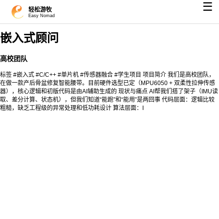
☰
轻松游牧
Easy Nomad
嵌入式顾问
高校团队
标签 #嵌入式 #C/C++ #单片机 #传感器融合 #学生项目 项目简介 我们是高校团队，
在做一款产后骨盆修复智能腰带。目前硬件选型已定（MPU6050 + 双柔性拉伸传感
器），核心逻辑和初版代码是由AI辅助生成的 现状与痛点 AI帮我们搭了架子（IMU读
取、差分计算、状态机），但我们知道“能跑”和“能用”是两回事 代码层面：逻辑比较
粗糙，缺乏工程级的异常处理和低功耗设计 算法层面：I