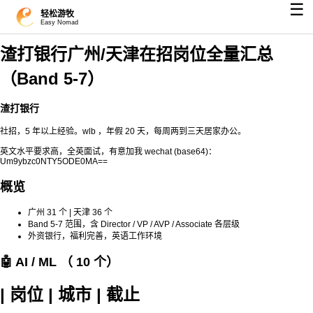
☰
轻松游牧
Easy Nomad
渣打银行广州/天津在招岗位全量汇总
（Band 5-7）
渣打银行
社招，5 年以上经验。wlb ，年假 20 天，每周两到三天居家办公。
英文水平要求高，全英面试，有意加我 wechat (base64)：
Um9ybzc0NTY5ODE0MA==
概览
广州 31 个 | 天津 36 个
Band 5-7 范围，含 Director / VP / AVP / Associate 各层级
外资银行，福利完善，英语工作环境
🤖 AI / ML （ 10 个）
| 岗位 | 城市 | 截止