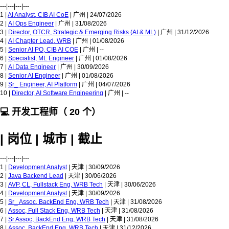
---|---|---|---
1 |
AI Analyst, CIB AI CoE
| 广州 | 24/07/2026
2 |
AI Ops Engineer
| 广州 | 31/08/2026
3 |
Director, OTCR, Strategic & Emerging Risks (AI & ML)
| 广州 | 31/12/2026
4 |
AI Chapter Lead, WRB
| 广州 | 01/08/2026
5 |
Senior AI PO, CIB AI COE
| 广州 | --
6 |
Specialist, ML Engineer
| 广州 | 01/08/2026
7 |
AI Data Engineer
| 广州 | 30/09/2026
8 |
Senior AI Engineer
| 广州 | 01/08/2026
9 |
Sr_ Engineer, AI Platform
| 广州 | 04/07/2026
10 |
Director, AI Software Engineering
| 广州 | --
💻 开发工程师（ 20 个）
| 岗位 | 城市 | 截止
---|---|---|---
1 |
Development Analyst
| 天津 | 30/09/2026
2 |
Java Backend Lead
| 天津 | 30/06/2026
3 |
AVP, CL, Fullstack Eng, WRB Tech
| 天津 | 30/06/2026
4 |
Development Analyst
| 天津 | 30/09/2026
5 |
Sr_ Assoc, BackEnd Eng, WRB Tech
| 天津 | 31/08/2026
6 |
Assoc, Full Stack Eng, WRB Tech
| 天津 | 31/08/2026
7 |
Sr Assoc, BackEnd Eng, WRB Tech
| 天津 | 31/08/2026
8 |
Assoc, BackEnd Eng, WRB Tech
| 天津 | 31/12/2026