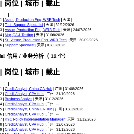
| 岗位 | 城市 | 截止
---|---|---|---
1 |
Assoc, Production Eng, WRB Tech
| 天津 | --
2 |
Tech Support Specialist
| 天津 | 31/12/2026
3 |
Assoc, Production Eng, WRB Tech
| 天津 | 24/07/2026
4 |
Mgr, QA & Testing
| 天津 | 31/08/2026
5 |
Sr_ Assoc, Production Eng, WRB Tech
| 天津 | 30/09/2026
6 |
Support Specialist
| 天津 | 01/11/2026
📊 信用 / 业务分析（ 12 个）
| 岗位 | 城市 | 截止
---|---|---|---
1 |
Credit Analyst, China CA Hub
| 广州 | 31/08/2026
2 |
Credit Analyst, CPA Hub
| 广州 | 31/10/2026
3 |
Business Analyst
| 天津 | 31/12/2026
4 |
Credit Analyst, CPA Hub
| 广州 | --
5 |
Credit Analyst, China CA Hub
| 广州 | 31/12/2026
6 |
Credit Analyst, CPA Hub
| 广州 | --
7 |
KYC Policy Implementation Manager
| 天津 | 31/12/2026
8 |
Credit Analyst, CPA Hub
| 广州 | 12/07/2026
9 |
Credit Analyst, CPA Hub
| 广州 | 31/12/2026