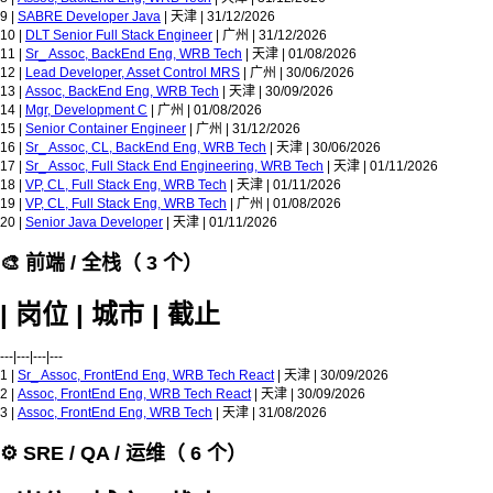
9 |
SABRE Developer Java
| 天津 | 31/12/2026
10 |
DLT Senior Full Stack Engineer
| 广州 | 31/12/2026
11 |
Sr_ Assoc, BackEnd Eng, WRB Tech
| 天津 | 01/08/2026
12 |
Lead Developer, Asset Control MRS
| 广州 | 30/06/2026
13 |
Assoc, BackEnd Eng, WRB Tech
| 天津 | 30/09/2026
14 |
Mgr, Development C
| 广州 | 01/08/2026
15 |
Senior Container Engineer
| 广州 | 31/12/2026
16 |
Sr_ Assoc, CL, BackEnd Eng, WRB Tech
| 天津 | 30/06/2026
17 |
Sr_ Assoc, Full Stack End Engineering, WRB Tech
| 天津 | 01/11/2026
18 |
VP, CL, Full Stack Eng, WRB Tech
| 天津 | 01/11/2026
19 |
VP, CL, Full Stack Eng, WRB Tech
| 广州 | 01/08/2026
20 |
Senior Java Developer
| 天津 | 01/11/2026
🎨 前端 / 全栈（ 3 个）
| 岗位 | 城市 | 截止
---|---|---|---
1 |
Sr_ Assoc, FrontEnd Eng, WRB Tech React
| 天津 | 30/09/2026
2 |
Assoc, FrontEnd Eng, WRB Tech React
| 天津 | 30/09/2026
3 |
Assoc, FrontEnd Eng, WRB Tech
| 天津 | 31/08/2026
⚙️ SRE / QA / 运维（ 6 个）