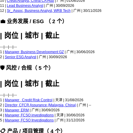
10 |
Credit Analyst, China CA Hub
| 广州 | 01/08/2026
11 |
Lead Business Analyst
| 广州 | 30/09/2026
12 |
Sr_ Assoc, Business Analyst, WRB Tech
| 广州 | 30/11/2026
💼 业务发展 / ESG （ 2 个）
| 岗位 | 城市 | 截止
---|---|---|---
1 |
Manager, Business Development GZ
| 广州 | 30/06/2026
2 |
Senior ESG Analyst
| 广州 | 30/09/2026
🛡️ 风控 / 合规（ 5 个）
| 岗位 | 城市 | 截止
---|---|---|---
1 |
Manager , Credit Risk Control
| 天津 | 31/08/2026
2 |
Director, CFCR Assurance (Malaysia, China)
| 广州 | --
3 |
Manager, ERM
| 广州 | 30/09/2026
4 |
Manager, FCSO investigations
| 天津 | 30/06/2026
5 |
Manager, FCSO Investigations
| 广州 | 31/12/2026
📋 产品 / 项目管理（ 4 个）