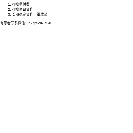
可按量付费
可按项目合作
长期稳定合作可继续谈
有意者联系微信：b2gtaWNlcGll