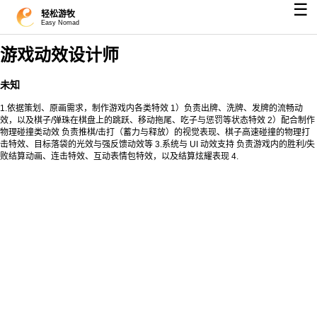
☰
轻松游牧
Easy Nomad
游戏动效设计师
未知
1.依据策划、原画需求，制作游戏内各类特效 1）负责出牌、洗牌、发牌的流畅动
效，以及棋子/弹珠在棋盘上的跳跃、移动拖尾、吃子与惩罚等状态特效 2）配合制作
物理碰撞类动效 负责推棋/击打（蓄力与释放）的视觉表现、棋子高速碰撞的物理打
击特效、目标落袋的光效与强反馈动效等 3.系统与 UI 动效支持 负责游戏内的胜利/失
败结算动画、连击特效、互动表情包特效，以及结算炫耀表现 4.