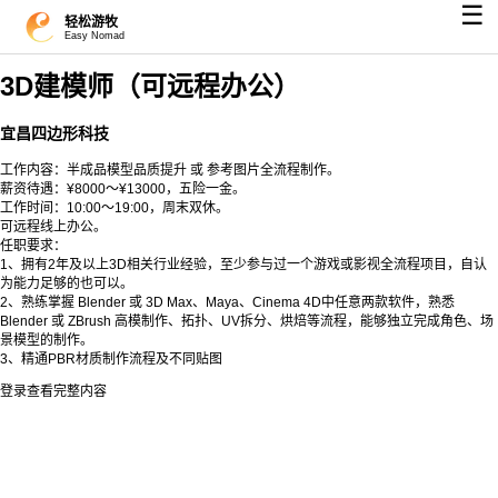
☰
轻松游牧
Easy Nomad
3D建模师（可远程办公）
宜昌四边形科技
工作内容：半成品模型品质提升 或 参考图片全流程制作。
薪资待遇：¥8000～¥13000，五险一金。
⼯作时间：10:00～19:00，周末双休。
可远程线上办公。
任职要求：
1、拥有2年及以上3D相关⾏业经验，⾄少参与过一个游戏或影视全流程项目，⾃认
为能力足够的也可以。
2、熟练掌握 Blender 或 3D Max、Maya、Cinema 4D中任意两款软件，熟悉
Blender 或 ZBrush 高模制作、拓扑、UV拆分、烘焙等流程，能够独立完成角色、场
景模型的制作。
3、精通PBR材质制作流程及不同贴图
登录查看完整内容