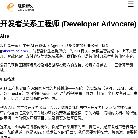
☰
轻松游牧
Easy Nomad
开发者关系工程师 (Developer Advocate)
AIsa
我们是一家专注于 AI 智能体（ Agent ）基础设施的创业公司，网站：
[[
https://aisa.one/
，为智能体生态提供统一的]API 网关、大模型智能路由、上下文管
理、智能体原生支付协议等资源层服务。我们的客户是智能体开发者和智能体本身。
公司已获得国际顶级风投及知名战略投资方的支持，投资方覆盖支付、云计算等领
域。
职位描述
AIsa 正在构建面向 Agent 时代的基础设施——从统一的资源层（ API 、LLM 、Skill
、Connector ）到可控的 Agent 运行时与控制平面，致力于打造一个开发者可以自由
上传、组合、计费资源的开放生态。
作为 AIsa 的首位开发者关系工程师，你将是我们与中国开发者社区之间的核心纽
带。你需要把复杂的平台能力转化为开发者能轻松上手的内容：清晰的文档、跑得通
的示例、有价值的开源项目，以及真实的社区口碑。
这不是一个纯粹写博客的岗位。你是平台采用率的第一责任人，是开发者声音传回产
品团队的通道，也是 AIsa 在技术社区的“门面”。我们需要你懂技术、善表达，更要懂
开发者。