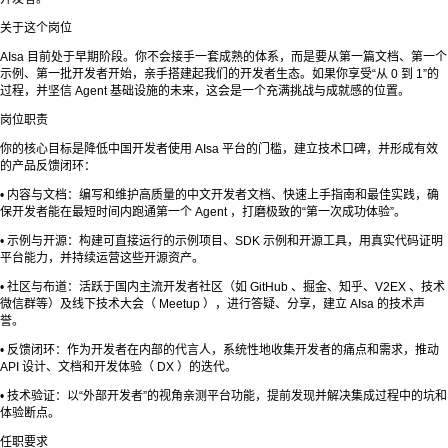
关于这个岗位
AIsa 目前处于早期阶段。你不会接手一套成熟的体系，而是要从第一篇文档、第一个
示例、第一批开发者开始，亲手搭建起我们的开发者生态。如果你享受“从 0 到 1”的
过程，并坚信 Agent 基础设施的未来，这会是一个充满挑战与成就感的位置。
岗位职责
你的核心目标是降低中国开发者使用 AIsa 平台的门槛，建立技术口碑，并形成有效
的产品反馈闭环：
• 内容与文档：编写和维护高质量的中文开发者文档、快速上手指南和最佳实践，确
保开发者能在最短时间内跑通第一个 Agent ，打磨极致的“第一次成功体验”。
• 示例与开源：构建可直接运行的示例项目、SDK 示例和开源工具，用真实代码证明
平台能力，并持续运营这些开源资产。
• 社区与布道：活跃于国内主流开发者社区（如 GitHub 、掘金、知乎、V2EX 、技术
微信群等）及线下技术大会（ Meetup ），进行答疑、分享，建立 AIsa 的技术声
誉。
• 反馈闭环：作为开发者在内部的代言人，系统性地收集开发者的痛点和需求，推动
API 设计、文档和开发体验（ DX ）的迭代。
• 技术验证：以“外部开发者”的视角亲测平台功能，提前发现并解决集成过程中的坑和
体验断点。
任职要求