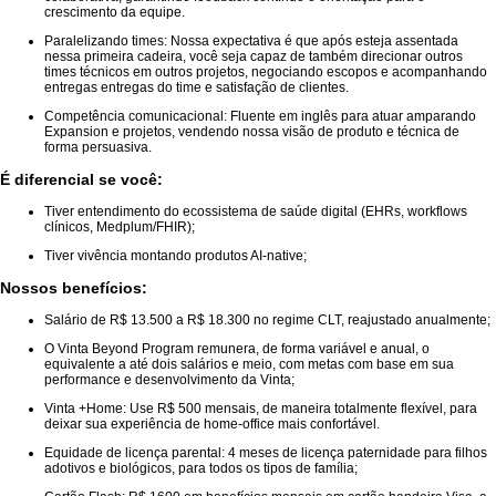
crescimento da equipe.
Paralelizando times: Nossa expectativa é que após esteja assentada
nessa primeira cadeira, você seja capaz de também direcionar outros
times técnicos em outros projetos, negociando escopos e acompanhando
entregas entregas do time e satisfação de clientes.
Competência comunicacional: Fluente em inglês para atuar amparando
Expansion e projetos, vendendo nossa visão de produto e técnica de
forma persuasiva.
É diferencial se você:
Tiver entendimento do ecossistema de saúde digital (EHRs, workflows
clínicos, Medplum/FHIR);
Tiver vivência montando produtos AI-native;
Nossos benefícios:
Salário de R$ 13.500 a R$ 18.300 no regime CLT, reajustado anualmente;
O Vinta Beyond Program remunera, de forma variável e anual, o
equivalente a até dois salários e meio, com metas com base em sua
performance e desenvolvimento da Vinta;
Vinta +Home: Use R$ 500 mensais, de maneira totalmente flexível, para
deixar sua experiência de home-office mais confortável.
Equidade de licença parental: 4 meses de licença paternidade para filhos
adotivos e biológicos, para todos os tipos de família;