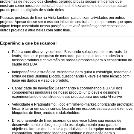
problemas de negócio dos clientes, gerando provas sociais em demos que
mostram como nossa consultoria healthtech é exatamente o que eles precisam
pra os produtos digitais de saúde deles.
Pessoas gestoras de time na Vinta também paralelizam atividades em outros
projetos. Apesar desse ser o escopo inicial de seu trabalho, esperamos que após
algum tempo assentada nessa posição, que você também ganhe contexto de
outros projetos e atue neles com outro time.
Experiência que buscamos:
Prática com discovery contínuo: Baseando soluções em dores reais de
leads, clientes e pesquisa de mercado, para impulsionar a adesão a
nossos produtos e conversão de nossas propostas para o ecossistema de
saúde dos EUA.
Independência estratégica: Autonomia para guiar a estratégia, roadmap e
rotina desses Building Blocks, questionando C-levels e time técnico com
base em dados e visão de produto.
Capacidade de inovação: Desenhando e coordenando a UX/UI dos
componentes modulares de nosso produto junto devs e designers,
experimentando e construindo esse produto para que seja AI-native
Velocidade e Pragmatismo: Foco em time-to-market, priorizando prototipar,
testar e iterar em ciclos curtos, focando em escopos estratégicos e remover
bloqueios de time, produto e stakeholders.
Direcionamento de time: Esperamos que você lidere sua equipe de
desenvolvimento e design, agindo estrategicamente para garantir
objetivos claros e que habilite a produtividade da equipe numa cultura
colaborativa, garantindo feedback contínuo e orientação para o