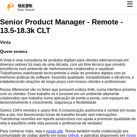
☰
轻松游牧
Easy Nomad
Senior Product Manager - Remote -
13.5-18.3k CLT
Vinta
Quem somos
A Vinta é uma consultoria de produtos digitais para clientes internacionais em
diversos setores há mais de uma década, com um time técnico que constrói
excelência num ambiente de melhoramento colaborativo e saudável.
Trabalhamos viabilizando tecnicamente a visão de produtos digitais com as
melhores práticas de software, trazendo qualidade, escalabilidade e eficiência, e
estabelecendo relações de longo prazo com nossos clientes e profissionais.
Nosso diferencial são os times que possuem cultura forte, numa interface próxima
com os clientes. Esse trabalho só é possível em um ambiente altamente
colaborativo que trabalha numa aplicação de ponta-a-ponta, com espaços de
desenvolvimento e crescimento, segurança e flexibilidade.
Somos 100% remotos e async first. A comunicação assíncrona é central em nosso
dia-a-dia, nos favorecendo horas de trabalho focado sem interrupções.
Transformar reuniões em reports assíncronos nos ajuda a promover qualidade de
vida e equilíbrio entre vida pessoal e profissional de verdade!
Para conhecer mais, veja o
nosso site
. Temos também muita colaboração pra
comunidade de código aberto em nosso
Github
, e palestras disponíveis em
nosso