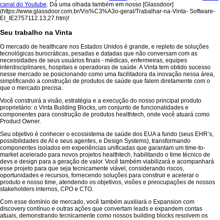
canal do Youtube
. Dá uma olhada também em nosso [Glassdoor]
(https://www.glassdoor.com.br/Vis%C3%A3o-geral/Trabalhar-na-Vinta- Software-
EI_IE2757112.13,27.htm)!
Seu trabalho na Vinta
O mercado de healthcare nos Estados Unidos é grande, e repleto de soluções
tecnológicas burocráticas, pesadas e datadas que não conversam com as
necessidades de seus usuários finais - médicas, enfermeiras, equipes
interdisciplinares, hospitais e operadoras de saúde. A Vinta tem obtido sucesso
nesse mercado se posicionando como uma facilitadora da inovação nessa área,
simplificando a construção de produtos de saúde que falem diretamente com o
que o mercado precisa.
Você construirá a visão, estratégia e a execução do nosso principal produto
proprietário: o Vinta Building Blocks, um conjunto de funcionalidades e
componentes para construção de produtos healthtech, onde você atuará como
Product Owner.
Seu objetivo é conhecer o ecossistema de saúde dos EUA a fundo (seus EHR’s,
possibilidades de AI e seus agentes, e Design Systems), transformando
componentes isolados em experiências unificadas que garantam um time-to-
market acelerado para novos projetos healthtech, habilitando o time técnico de
devs e design para a geração de valor. Você também viabilizará e acompanhará
esse projeto para que seja tecnicamente viável, considerando riscos,
oportunidades e recursos, fornecendo soluções para construir e acelerar o
produto e nosso time, atendendo os objetivos, visões e preocupações de nossos
stakeholders internos, CPO e CTO.
Com esse domínio de mercado, você também auxiliará o Expansion com
discovery contínuo e outras ações que convertam leads e expandem contas
atuais, demonstrando tecnicamente como nossos building blocks resolvem os