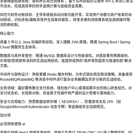
多级佣金结算系统：架构并实现分润体系 。基于实时获取的交易所 API 汇率及订单法
币流水，完成高效率的异步返佣计算与层级资金清算。
风控与财务对账核验：主导系统级自动对账功能开发，实现用户余额与商户账单的自
动核验，识别多账/漏账异常并生成差异报告 。研发多维利润核算系统及高频操作限
流防刷机制。
核心能力
具备 5 年以上 Java 后端研发经验。深入理解 JVM 原理，精通 Spring Boot / Spring
Cloud 微服务生态体系。
数据库与高并发管控：精通 MySQL 数据库设计与性能调优。对底层事务隔离级别、
乐观锁/悲观锁有深刻的实战运用经验，能提供成熟的“高并发防超卖与极速扣款”解决
方案。
中间件与架构设计：熟练掌握 Redis 缓存控制、分布式锁应用及限流策略。具备使用
RocketMQ/RabbitMQ 等消息中间件进行复杂业务解耦及异步分账的实战经验。
业务领域：最好要有聚合支付系统、钱包账户中心或清结算中台的核心研发经历。对
支付状态机、长短款对账、资金原子性操作有严谨的设计思维与落地能力。
安全与合规能力：熟悉数据加密存储（ AES/RSA ）、防重放攻击及 2FA （如
Google/Microsoft Authenticator 动态令牌）等金融级安全加固规范。
加分项
必须熟练使用 ai
具备区块链 Web3 领域开发经验，曾独立负责过 TRON (TRC-20) 链上数据监听、扫