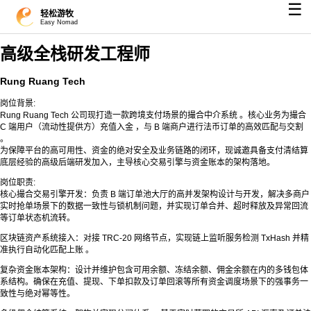
☰
轻松游牧
Easy Nomad
高级全栈研发工程师
Rung Ruang Tech
岗位背景:
Rung Ruang Tech 公司现打造一款跨境支付场景的撮合中介系统 。核心业务为撮合
C 端用户（流动性提供方）充值入金 ，与 B 端商户进行法币订单的高效匹配与交割
。
为保障平台的高可用性、资金的绝对安全及业务链路的闭环，现诚邀具备支付清结算
底层经验的高级后端研发加入，主导核心交易引擎与资金账本的架构落地。
岗位职责:
核心撮合交易引擎开发：负责 B 端订单池大厅的高并发架构设计与开发，解决多商户
实时抢单场景下的数据一致性与锁机制问题，并实现订单合并、超时释放及异常回流
等订单状态机流转。
区块链资产系统接入：对接 TRC-20 网络节点，实现链上监听服务检测 TxHash 并精
准执行自动化匹配上账 。
复杂资金账本架构：设计并维护包含可用余额、冻结余额、佣金余额在内的多钱包体
系结构。确保在充值、提现、下单扣款及订单回滚等所有资金调度场景下的强事务一
致性与绝对幂等性。