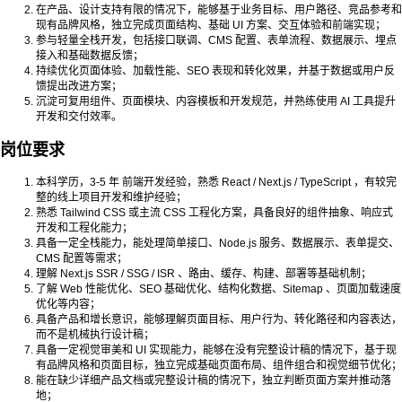
在产品、设计支持有限的情况下，能够基于业务目标、用户路径、竞品参考和
现有品牌风格，独立完成页面结构、基础 UI 方案、交互体验和前端实现；
参与轻量全栈开发，包括接口联调、CMS 配置、表单流程、数据展示、埋点
接入和基础数据反馈；
持续优化页面体验、加载性能、SEO 表现和转化效果，并基于数据或用户反
馈提出改进方案；
沉淀可复用组件、页面模块、内容模板和开发规范，并熟练使用 AI 工具提升
开发和交付效率。
岗位要求
本科学历，3-5 年 前端开发经验，熟悉 React / Next.js / TypeScript ，有较完
整的线上项目开发和维护经验；
熟悉 Tailwind CSS 或主流 CSS 工程化方案，具备良好的组件抽象、响应式
开发和工程化能力；
具备一定全栈能力，能处理简单接口、Node.js 服务、数据展示、表单提交、
CMS 配置等需求；
理解 Next.js SSR / SSG / ISR 、路由、缓存、构建、部署等基础机制；
了解 Web 性能优化、SEO 基础优化、结构化数据、Sitemap 、页面加载速度
优化等内容；
具备产品和增长意识，能够理解页面目标、用户行为、转化路径和内容表达，
而不是机械执行设计稿；
具备一定视觉审美和 UI 实现能力，能够在没有完整设计稿的情况下，基于现
有品牌风格和页面目标，独立完成基础页面布局、组件组合和视觉细节优化；
能在缺少详细产品文档或完整设计稿的情况下，独立判断页面方案并推动落
地；