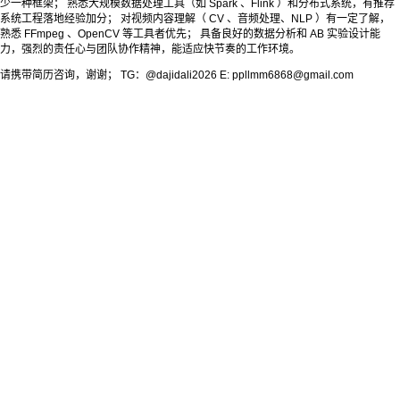
少一种框架； 熟悉大规模数据处理工具（如 Spark 、Flink ）和分布式系统，有推荐
系统工程落地经验加分； 对视频内容理解（ CV 、音频处理、NLP ）有一定了解，
熟悉 FFmpeg 、OpenCV 等工具者优先； 具备良好的数据分析和 AB 实验设计能
力，强烈的责任心与团队协作精神，能适应快节奏的工作环境。
请携带简历咨询，谢谢； TG：@dajidali2026 E: ppllmm6868@gmail.com