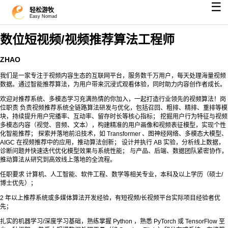
☰
轻松游牧
Easy Nomad
数位短视频/视频推荐算法工程师
ZHAO
我们是一家专注于视频内容生态的互联网平台，服务数千万用户，每天处理海量视频
数据。通过智能推荐算法，为用户带来沉浸式观看体验，同时助力内容创作者成长。
欢迎对推荐系统、多模态学习充满热情的你加入，一起打造行业领先的视频算法！岗
位职责 负责视频推荐系统全链路算法研发与优化，包括召回、粗排、精排、重排等模
块，持续提升用户完播率、互动率、留存时长等核心指标； 挖掘用户行为特征与视频
多模态内容（视觉、音频、文本），构建精准的用户画像和视频表征模型，实现个性
化智能推荐； 探索并落地前沿技术，如 Transformer 、图神经网络、多模态大模型、
AIGC 在视频推荐中的应用，推动算法创新； 设计并执行 AB 实验，分析线上数据，
诊断问题并快速迭代优化模型效果与系统性能； 与产品、后端、数据团队紧密协作，
推动算法从研究到高效线上落地的全流程。
任职要求 计算机、人工智能、软件工程、数学等相关专业，本科及以上学历（硕士/
博士优先）；
2 年以上推荐系统或多媒体算法开发经验，有短视频/长视频平台实际项目经验者优
先；
扎实的机器学习/深度学习基础，熟练掌握 Python ，熟悉 PyTorch 或 TensorFlow 至