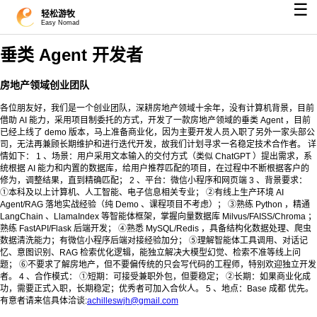
☰
轻松游牧
Easy Nomad
垂类 Agent 开发者
房地产领域创业团队
各位朋友好，我们是一个创业团队，深耕房地产领域十余年，没有计算机背景，目前
借助 AI 能力，采用项目制委托的方式，开发了一款房地产领域的垂类 Agent ，目前
已经上线了 demo 版本，马上准备商业化，因为主要开发人员入职了另外一家头部公
司，无法再兼顾长期维护和进行迭代开发，故我们计划寻求一名稳定技术合作者。 详
情如下： 1 、场景：用户采用文本输入的交付方式（类似 ChatGPT ）提出需求，系
统根据 AI 能力和内置的数据库，给用户推荐匹配的项目，在过程中不断根据客户的
修为，调整结果，直到精确匹配； 2 、平台：微信小程序和网页端 3 、背景要求：
①本科及以上计算机、人工智能、电子信息相关专业； ②有线上生产环境 AI
Agent/RAG 落地实战经验（纯 Demo 、课程项目不考虑）； ③熟练 Python ，精通
LangChain 、LlamaIndex 等智能体框架，掌握向量数据库 Milvus/FAISS/Chroma ；
熟练 FastAPI/Flask 后端开发； ④熟悉 MySQL/Redis ，具备结构化数据处理、爬虫
数据清洗能力；有微信小程序后端对接经验加分； ⑤理解智能体工具调用、对话记
忆、意图识别、RAG 检索优化逻辑，能独立解决大模型幻觉、检索不准等线上问
题； ⑥不要求了解房地产，但不要偏传统的只会写代码的工程师，特别欢迎独立开发
者。 4 、合作模式： ①短期：可接受兼职外包，但要稳定； ②长期：如果商业化成
功，需要正式入职，长期稳定；优秀者可加入合伙人。 5 、地点：Base 成都 优先。
有意者请来信具体洽谈:
achilleswjh@gmail.com