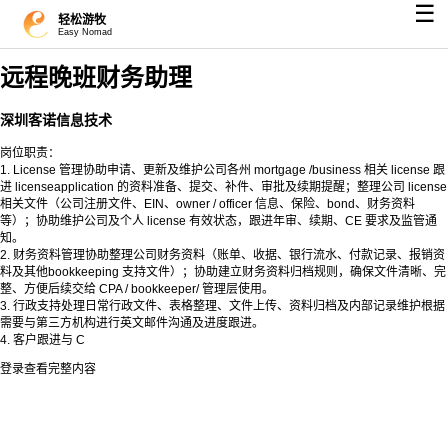
☰
轻松游牧
Easy Nomad
远程晚班财务助理
深圳客诺信息技术
岗位职责：
1. License 管理协助申请、更新及维护公司各州 mortgage /business 相关 license 跟
进 licenseapplication 的资料准备、提交、补件、审批及续期提醒；整理公司 license
相关文件（公司注册文件、EIN、owner / officer 信息、保险、bond、财务资料
等）；协助维护公司及个人 license 有效状态，跟进年审、续期、CE 要求及监管通
知。
2. 财务资料管理协助整理公司财务资料（账单、收据、银行流⽔、付款记录、报销资
料及其他bookkeeping ⽀持⽂件）；协助建立财务资料归档规则，确保文件清晰、完
整、⽅便后续交给 CPA / bookkeeper/ 管理层使用。
3. 行政支持处理日常行政文件、表格整理、文件上传、资料归档及内部记录维护根据
需要与第三方机构进行英文邮件沟通及进度跟进。
4. 客户跟进与 C
登录查看完整内容