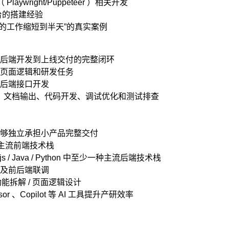
laywright/Puppeteer ）相关开发
台的搭建经验
 天的工作缩短到半天”的真实案例
后端开发到上线交付的完整闭环
页面逻辑和研发任务
后端接口开发
理、文档输出、代码开发、调试优化和测试排查
够独立承担小产品完整交付
 等主流前端技术栈
/ Java / Python 中至少一种主流后端技术栈
及前后端联调
功能拆解 / 页面逻辑设计
sor 、Copilot 等 AI 工具提升产研效率