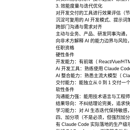
3. 效能度量与迭代优化
对开发交付的工具进行效果评估（节
沉淀可复用的 AI 开发模式、提示
跨部门沟通与需求对齐
主动与业务、产品、研发同事沟通，
向非术方解释 AI 的能力边界与风险
任职资格
硬性条件
开发能力：有前端（ React/Vue/HT
Ai 开发工具：熟练使用 Claude
AI 整合能力：熟悉主流大模型（ Clau
交付能力：能独立从 0 到 1 交付
软性条件
沟通能力强：能用技术语言与工程师
结果导向：不纠结理论完美，追求快
学习能力：对 AI 生态迭代保持敏
四、加分项（不是必须，但强烈加分
有 Claude Code 实际落地的生产级