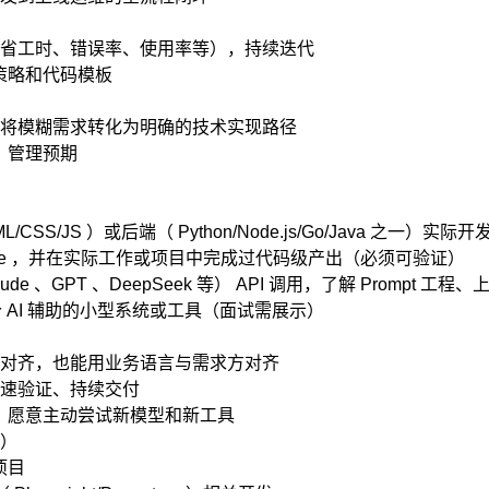
省工时、错误率、使用率等），持续迭代
词策略和代码模板
将模糊需求转化为明确的技术实现路径
，管理预期
ML/CSS/JS ）或后端（ Python/Node.js/Go/Java 之
 Code ，并在实际工作或项目中完成过代码级产出（必须可验证）
de 、GPT 、DeepSeek 等） API 调用，了解 Prompt
一个 AI 辅助的小型系统或工具（面试需展示）
对齐，也能用业务语言与需求方对齐
速验证、持续交付
感，愿意主动尝试新模型和新工具
）
项目