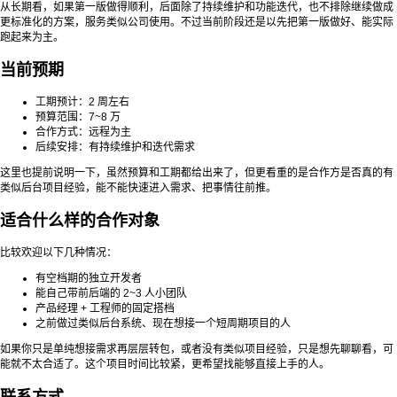
从长期看，如果第一版做得顺利，后面除了持续维护和功能迭代，也不排除继续做成
更标准化的方案，服务类似公司使用。不过当前阶段还是以先把第一版做好、能实际
跑起来为主。
当前预期
工期预计：2 周左右
预算范围：7~8 万
合作方式：远程为主
后续安排：有持续维护和迭代需求
这里也提前说明一下，虽然预算和工期都给出来了，但更看重的是合作方是否真的有
类似后台项目经验，能不能快速进入需求、把事情往前推。
适合什么样的合作对象
比较欢迎以下几种情况：
有空档期的独立开发者
能自己带前后端的 2~3 人小团队
产品经理 + 工程师的固定搭档
之前做过类似后台系统、现在想接一个短周期项目的人
如果你只是单纯想接需求再层层转包，或者没有类似项目经验，只是想先聊聊看，可
能就不太合适了。这个项目时间比较紧，更希望找能够直接上手的人。
联系方式