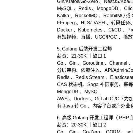
Gin/Kratos/Go-Zero 、NestJS/Koa/
MySQL 、Redis 、MongoDB 、Click
Kafka 、RocketMQ 、RabbitMQ 或
FFmpeg 、HLS/DASH 、转码任务、
Docker 、Kubernetes 、CI/CD 、P
有短视频、直播、UGC/PGC 、播
5. Golang 后端开发工程师
薪资：21-30K ｜缺口 1
Go 、Gin 、Goroutine 、Channel
分层架构、依赖注入、API/Admin/J
Redis 、Redis Stream 、Elasticsea
CAS 状态机、Saga 补偿事务、幂
MongoDB 、MySQL
AWS 、Docker 、GitLab CI/CD 
有 Java 转 Go 、内容平台或海外
6. 高级 Golang 开发工程师（ PHP 
薪资：20-30K ｜缺口 2
Go 、Gin 、Go-Zero 、GORM 、sql