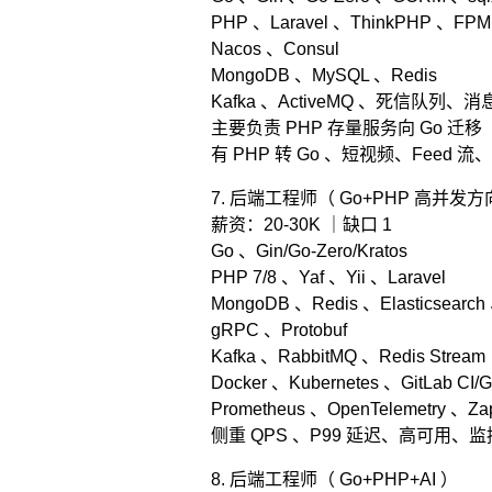
PHP 、Laravel 、ThinkPHP 、FPM
Nacos 、Consul
MongoDB 、MySQL 、Redis
Kafka 、ActiveMQ 、死信队列、
主要负责 PHP 存量服务向 Go 迁移
有 PHP 转 Go 、短视频、Feed 流、
7. 后端工程师（ Go+PHP 高并发
薪资：20-30K ｜缺口 1
Go 、Gin/Go-Zero/Kratos
PHP 7/8 、Yaf 、Yii 、Laravel
MongoDB 、Redis 、Elasticsearc
gRPC 、Protobuf
Kafka 、RabbitMQ 、Redis Stream
Docker 、Kubernetes 、GitLab CI/Gi
Prometheus 、OpenTelemetry 、Za
侧重 QPS 、P99 延迟、高可用、监
8. 后端工程师（ Go+PHP+AI ）