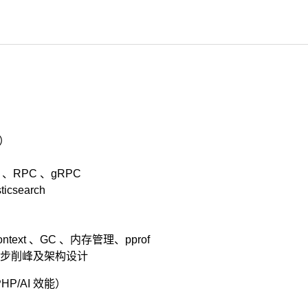
别）
PI 、RPC 、gRPC
icsearch
Context 、GC 、内存管理、pprof
步削峰及架构设计
HP/AI 效能）