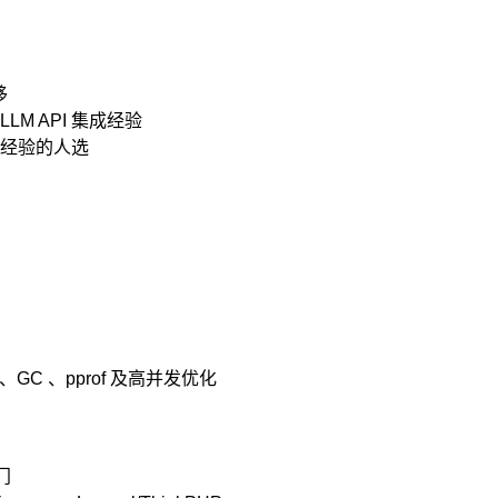
移
 LLM API 集成经验
经验的人选
l 、GC 、pprof 及高并发优化
门