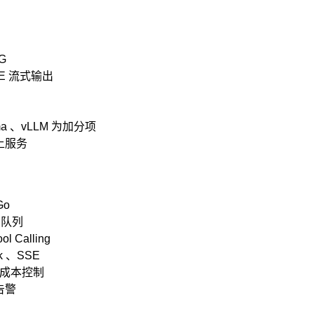
AG
、SSE 流式输出
lama 、vLLM 为加分项
上服务
Go
消息队列
l Calling
 、SSE
及成本控制
告警