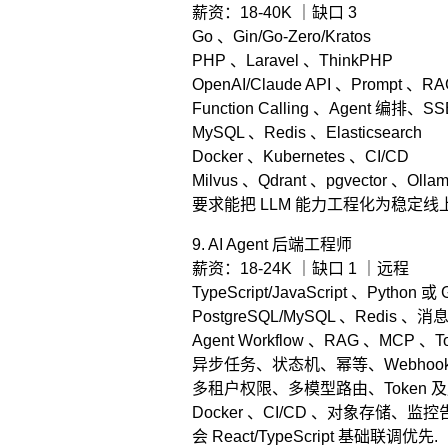
薪资：18-40K ｜缺口 3
Go 、Gin/Go-Zero/Kratos
PHP 、Laravel 、ThinkPHP
OpenAI/Claude API 、Prompt 、R
Function Calling 、Agent 编排
MySQL 、Redis 、Elasticsearch
Docker 、Kubernetes 、CI/CD
Milvus 、Qdrant 、pgvector 、Ol
要求能把 LLM 能力工程化为稳定线
9. AI Agent 后端工程师
薪资：18-24K ｜缺口 1 ｜远程
TypeScript/JavaScript 、Python 或 
PostgreSQL/MySQL 、Redis 、
Agent Workflow 、RAG 、MCP 、Too
异步任务、状态机、幂等、Webhook
多租户权限、多模型路由、Token 
Docker 、CI/CD 、对象存储、监控
会 React/TypeScript 基础联调优先.