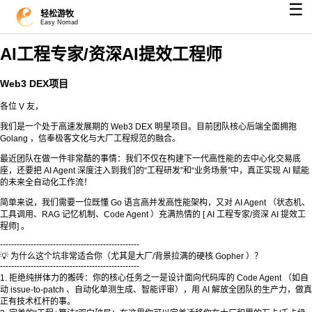
☰
轻松游牧
Easy Nomad
AI工程专家/资深AI提效工程师
Web3 DEX项目
各位 V 友，
我们是一个处于高速发展期的 Web3 DEX 明星项目。目前团队核心后端全面拥抱
Golang ，信奉极客文化与大厂工程规范的融合。
最近团队在做一件非常酷的事情：我们不仅在构建下一代高性能的去中心化交易底
座，还要把 AI Agent 深度注入到我们的“工程研发”和“业务场景”中，真正实现 AI 赋能
的未来全自动化工作流！
简单来说，我们需要一位既懂 Go 语言高并发高性能架构，又对 AI Agent （状态机、
工具调用、RAG 记忆机制、Code Agent ）充满热情的 [ AI 工程专家/资深 AI 提效工
程师] 。
--------------------------------------------------
💡 为什么这个坑非常适合你（尤其是大厂/背景拉满的硬核 Gopher ）？
--------------------------------------------------
1. 拒绝纯拼体力的搬砖：你的核心任务之一是设计面向代码库的 Code Agent （如自
动 issue-to-patch 、自动化单测生成、智能评审），用 AI 解放全团队的生产力，做真
正有技术杠杆的事。