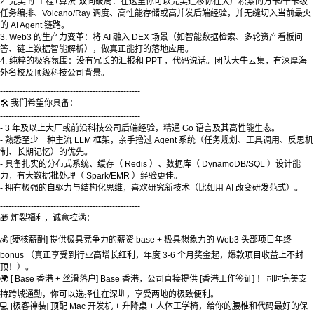
2. 完美的“工程+算法”双向破局：在这里你可以完美迁移你在大厂积累的万卡/千卡级
任务编排、Volcano/Ray 调度、高性能存储或高并发后端经验，并无缝切入当前最火
的 AI Agent 链路。
3. Web3 的生产力变革：将 AI 融入 DEX 场景（如智能数据检索、多轮资产看板问
答、链上数据智能解析），做真正能打的落地应用。
4. 纯粹的极客氛围：没有冗长的汇报和 PPT ，代码说话。团队大牛云集，有深厚海
外名校及顶级科技公司背景。
--------------------------------------------------
🛠️ 我们希望你具备：
--------------------------------------------------
- 3 年及以上大厂或前沿科技公司后端经验，精通 Go 语言及其高性能生态。
- 熟悉至少一种主流 LLM 框架，亲手撸过 Agent 系统（任务规划、工具调用、反思机
制、长期记忆）的优先。
- 具备扎实的分布式系统、缓存（ Redis ）、数据库（ DynamoDB/SQL ）设计能
力，有大数据批处理（ Spark/EMR ）经验更佳。
- 拥有极强的自驱力与结构化思维，喜欢研究新技术（比如用 AI 改变研发范式）。
--------------------------------------------------
🎁 炸裂福利，诚意拉满：
--------------------------------------------------
💰 [硬核薪酬] 提供极具竞争力的薪资 base + 极具想象力的 Web3 头部项目年终
bonus （真正享受到行业高增长红利，年度 3-6 个月奖金起，爆款项目收益上不封
顶！）。
🌍 [ Base 香港 + 丝滑落户] Base 香港，公司直接提供 [香港工作签证] ！同时完美支
持跨城通勤，你可以选择住在深圳，享受两地的极致便利。
💻 [极客神装] 顶配 Mac 开发机 + 升降桌 + 人体工学椅，给你的腰椎和代码最好的保