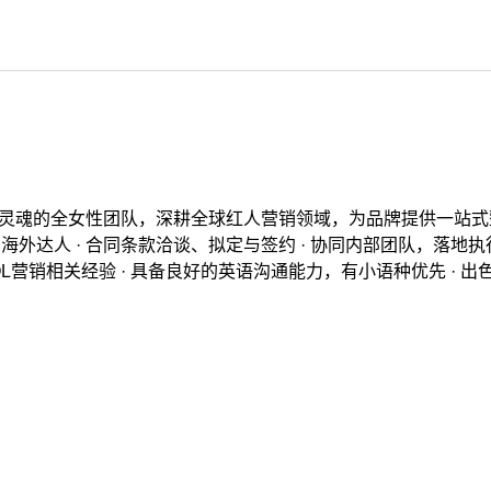
al 一支纯粹且有灵魂的全女性团队，深耕全球红人营销领域，为品牌提供
的海外达人 · 合同条款洽谈、拟定与签约 · 协同内部团队，落地执
OL营销相关经验 · 具备良好的英语沟通能力，有小语种优先 · 出