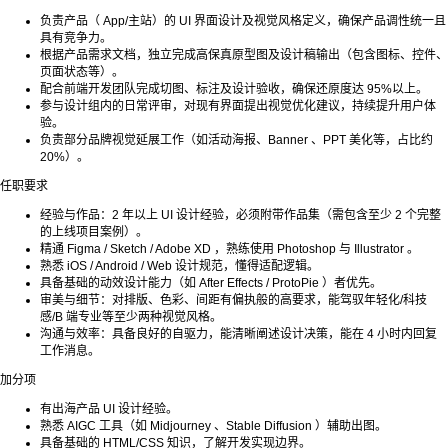
负责产品（ App/主站）的 UI 界面设计及视觉风格定义，确保产品调性统一且
具有竞争力。
根据产品需求文档，独立完成高保真原型图及设计稿输出（包含图标、控件、
页面状态等）。
配合前端开发团队完成切图、标注及设计验收，确保还原度达 95%以上。
参与设计组内的日常评审，对现有界面提出视觉优化建议，持续提升用户体
验。
负责部分品牌视觉延展工作（如活动海报、Banner 、PPT 美化等，占比约
20%）。
任职要求
经验与作品：2 年以上 UI 设计经验，必须附带作品集（需包含至少 2 个完整
的上线项目案例）。
精通 Figma / Sketch / Adobe XD ，熟练使用 Photoshop 与 Illustrator 。
熟悉 iOS / Android / Web 设计规范，懂得适配逻辑。
具备基础的动效设计能力（如 After Effects / ProtoPie ）者优先。
审美与细节：对排版、色彩、间距有偏执般的高要求，能驾驭年轻化/科技
感/B 端专业等至少两种视觉风格。
沟通与效率：具备良好的自驱力，能清晰阐述设计决策，能在 4 小时内回复
工作消息。
加分项
有出海产品 UI 设计经验。
熟悉 AIGC 工具（如 Midjourney 、Stable Diffusion ）辅助出图。
具备基础的 HTML/CSS 知识，了解开发实现边界。