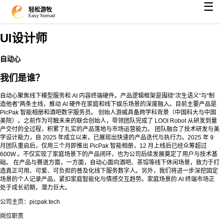
☰
轻松游牧
Easy Nomad
UI设计师
自动心
我们是谁？
自动心聚焦线下模型服务和 AI 内容终端硬件。产品逻辑框架是围绕“次生语义”与“制
造他者”两条主线，推动 AI 硬件在家庭和线下娱乐场景的深度融入。目前主要产品是
PicPak 智能相册和酒吧数字服务员。 创始人游威具备跨学科背景（中国科大与中国
美院）。之前作为可触未来的联合创始人，带领团队完成了 LOOI Robot 从研发到量
产交付的全过程，积累了扎实的产品落地与市场运营能力。 团队融合了技术研发与美
学设计能力，自 2025 年成立以来，已展现出快速的产品迭代与执行力。2025 年 9
月团队重启后，仅用三个月即推出 PicPak 智能相册，12 月上线后已经众筹超过
600W 。不仅实现了家庭场景下的产品闭环，也为公司后续发展奠定了用户与技术基
础。 在产品与赛道方面，一方面，自动心面向酒吧、茶馆等线下休闲场景，致力于打
造真正可用、可爱、可负担的普及化线下服务数字人。另外，我们将进一步深挖固定
场景的个人记录产品，紧扣家庭智能化与情感交互趋势。家庭场景的 AI 终端市场正
处于成长初期，潜力巨大。
公司主页：picpak.tech
岗位职责