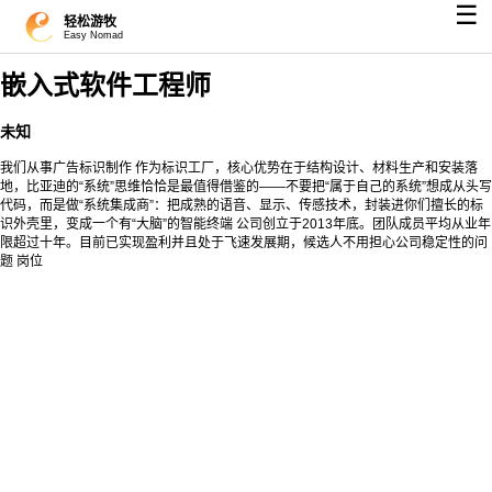
☰
轻松游牧
Easy Nomad
嵌入式软件工程师
未知
我们从事广告标识制作 作为标识工厂，核心优势在于结构设计、材料生产和安装落
地，比亚迪的“系统”思维恰恰是最值得借鉴的——不要把“属于自己的系统”想成从头写
代码，而是做“系统集成商”：把成熟的语音、显示、传感技术，封装进你们擅长的标
识外壳里，变成一个有“大脑”的智能终端 公司创立于2013年底。团队成员平均从业年
限超过十年。目前已实现盈利并且处于飞速发展期，候选人不用担心公司稳定性的问
题 岗位